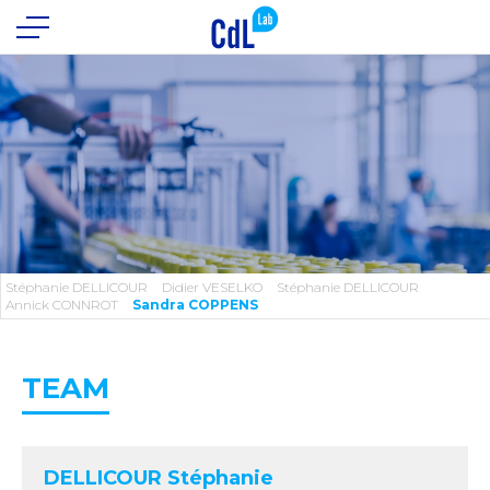
Stéphanie DELLICOUR
Didier VESELKO
Stéphanie DELLICOUR
Annick CONNROT
Sandra COPPENS
TEAM
DELLICOUR Stéphanie