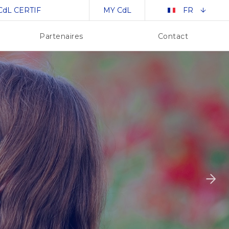
CdL CERTIF
MY CdL
FR
Partenaires
Contact