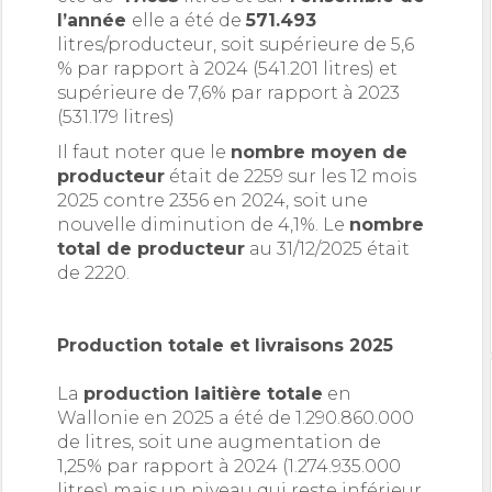
l’année
elle a été de
571.493
litres/producteur, soit supérieure de 5,6
% par rapport à 2024 (541.201 litres) et
supérieure de 7,6% par rapport à 2023
(531.179 litres)
Il faut noter que le
nombre moyen de
producteur
était de 2259 sur les 12 mois
2025 contre 2356 en 2024, soit une
nouvelle diminution de 4,1%. Le
nombre
total de producteur
au 31/12/2025 était
de 2220.
Production totale et livraisons 2025
La
production laitière totale
en
Wallonie en 2025 a été de 1.290.860.000
de litres, soit une augmentation de
1,25% par rapport à 2024 (1.274.935.000
litres) mais un niveau qui reste inférieur