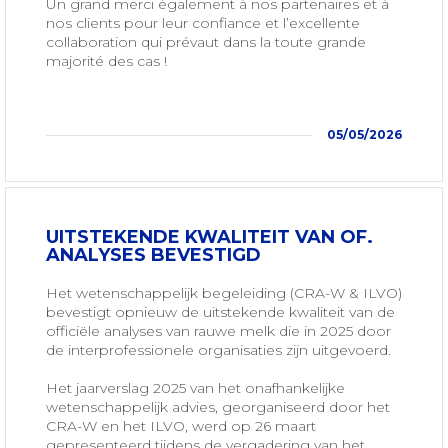
Un grand merci également à nos partenaires et à
nos clients pour leur confiance et l’excellente
collaboration qui prévaut dans la toute grande
majorité des cas !
05/05/2026
UITSTEKENDE KWALITEIT VAN OF.
ANALYSES BEVESTIGD
Het wetenschappelijk begeleiding (CRA-W & ILVO)
bevestigt opnieuw de uitstekende kwaliteit van de
officiële analyses van rauwe melk die in 2025 door
de interprofessionele organisaties zijn uitgevoerd.
Het jaarverslag 2025 van het onafhankelijke
wetenschappelijk advies, georganiseerd door het
CRA-W en het ILVO, werd op 26 maart
gepresenteerd tijdens de vergadering van het