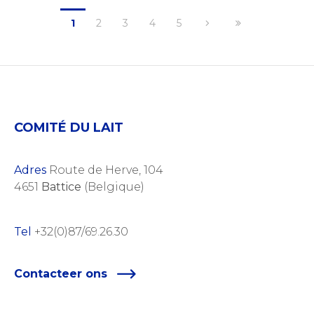
1
2
3
4
5
COMITÉ DU LAIT
Adres
Route de Herve, 104
4651
Battice
(Belgique)
Tel
+32(0)87/69.26.30
Contacteer ons