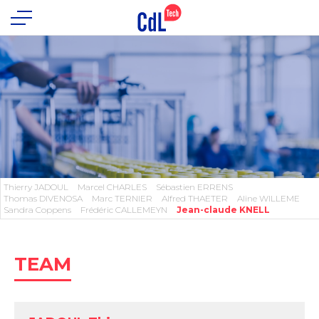
Thierry JADOUL
Marcel CHARLES
Sébastien ERRENS
Thomas DIVENOSA
Marc TERNIER
Alfred THAETER
Aline WILLEME
Sandra Coppens
Frédéric CALLEMEYN
Jean-claude KNELL
TEAM