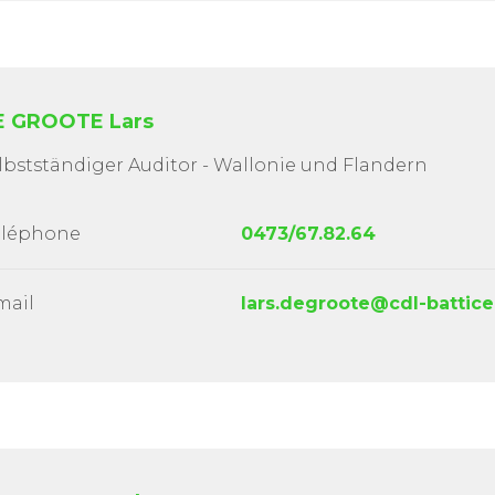
E GROOTE Lars
lbstständiger Auditor - Wallonie und Flandern
éléphone
0473/67.82.64
mail
lars.degroote@cdl-battice