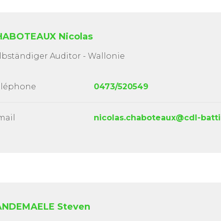
HABOTEAUX Nicolas
lbständiger Auditor - Wallonie
éléphone
0473/520549
mail
nicolas.chaboteaux@cdl-batti
ANDEMAELE Steven