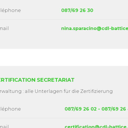
éléphone
087/69 26 30
mail
nina.sparacino@cdl-battic
ERTIFICATION SECRETARIAT
rwaltung : alle Unterlagen für die Zertifizierung
éléphone
087/69 26 02 - 087/69 26
mail
certification@cdl-battice