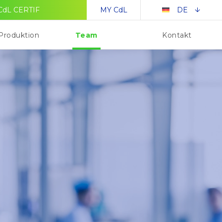
CdL CERTIF
MY CdL
DE
Team
 Produktion
Kontakt