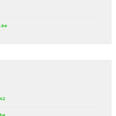
e.be
 42
.be