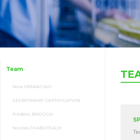
Team
TE
Nina SPARACINO
SECRETARIAT CERTIFICATION
Frédéric BROCCIA
S
Nicolas CHABOTEAUX
Te