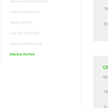
Steven VANDEMAELE
T
Guillaume BAIJOT
Oliver ERNST
E
Lars DE GROOTE
John VERMEULEN
Marine Rorive
C
Ve
T
E