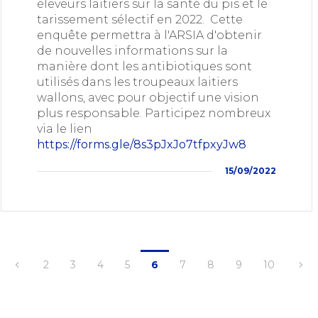
éleveurs laitiers sur la santé du pis et le
tarissement sélectif en 2022. Cette
enquête permettra à l'ARSIA d'obtenir
de nouvelles informations sur la
manière dont les antibiotiques sont
utilisés dans les troupeaux laitiers
wallons, avec pour objectif une vision
plus responsable. Participez nombreux
via le lien
https://forms.gle/8s3pJxJo7tfpxyJw8
15/09/2022
2
3
4
5
6
7
8
9
10