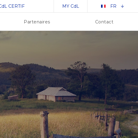
CdL CERTIF
MY CdL
FR
Partenaires
Contact